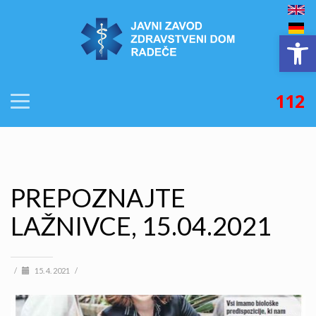
Open
112
PREPOZNAJTE
LAŽNIVCE, 15.04.2021
/
15. 4. 2021
/