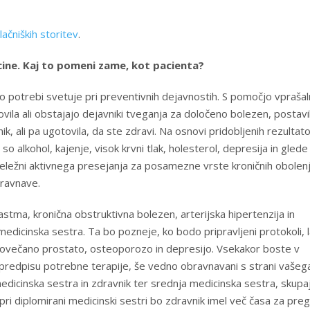
ačniških storitev
.
ine. Kaj to pomeni zame, kot pacienta?
potrebi svetuje pri preventivnih dejavnostih. S pomočjo vprašal
vila ali obstajajo dejavniki tveganja za določeno bolezen, postavi
k, ali pa ugotovila, da ste zdravi. Na osnovi pridobljenih rezultat
 alkohol, kajenje, visok krvni tlak, holesterol, depresija in glede
eležni aktivnega presejanja za posamezne vrste kroničnih obolenj
ravnave.
 astma, kronična obstruktivna bolezen, arterijska hipertenzija in
edicinska sestra. Ta bo pozneje, ko bodo pripravljeni protokoli, 
 povečano prostato, osteoporozo in depresijo. Vsekakor boste v
predpisu potrebne terapije, še vedno obravnavani s strani vašeg
dicinska sestra in zdravnik ter srednja medicinska sestra, skupa
ri diplomirani medicinski sestri bo zdravnik imel več časa za pre