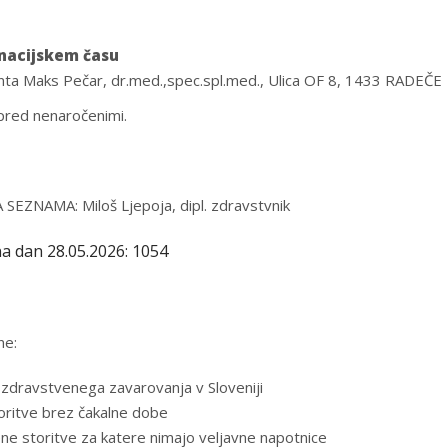
inacijskem času
nta Maks Pečar, dr.med.,spec.spl.med., Ulica OF 8, 1433 RADEČE
 pred nenaročenimi.
NAMA: Miloš Ljepoja, dipl. zdravstvnik
a dan 28.05.2026: 1054
ne:
zdravstvenega zavarovanja v Sloveniji
toritve brez čakalne dobe
vene storitve za katere nimajo veljavne napotnice