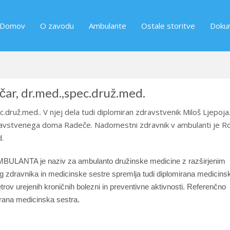
Domov
O zavodu
Ambulante
Ostale storitve
Doku
ar, dr.med.,spec.druž.med.
.druž.med.. V njej dela tudi diplomiran zdravstvenik Miloš Ljepoja
dravstvenega doma Radeče. Nadomestni zdravnik v ambulanti je R
.
ULANTA je naziv za ambulanto družinske medicine z razširjenim
g zdravnika in medicinske sestre spremlja tudi diplomirana medicins
trov urejenih kroničnih bolezni in preventivne aktivnosti. Referenčno
rana medicinska sestra.