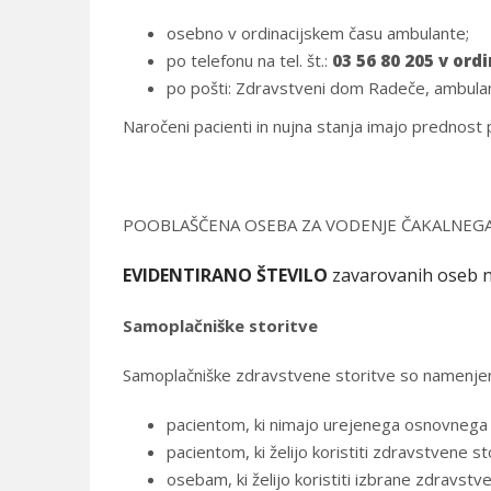
osebno v ordinacijskem času ambulante;
po telefonu na tel. št.:
03 56 80 205 v ord
po pošti: Zdravstveni dom Radeče, ambula
Naročeni pacienti in nujna stanja imajo prednost
POOBLAŠČENA OSEBA ZA VODENJE ČAKALNEGA SEZ
EVIDENTIRANO
ŠTEVILO
zavarovanih oseb n
Samoplačniške storitve
Samoplačniške zdravstvene storitve so namenje
pacientom, ki nimajo urejenega osnovnega 
pacientom, ki želijo koristiti zdravstvene s
osebam, ki želijo koristiti izbrane zdravst