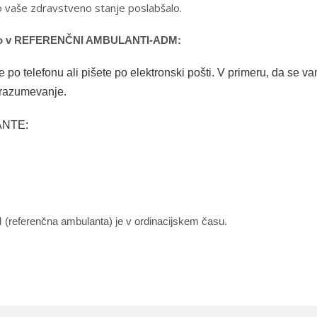
bo vaše zdravstveno stanje poslabšalo.
estro v REFERENČNI AMBULANTI-ADM
:
 po telefonu ali pišete po elektronski pošti. V primeru, da se v
 razumevanje.
ANTE:
(referenčna
ambulanta) je v ordinacijskem času.