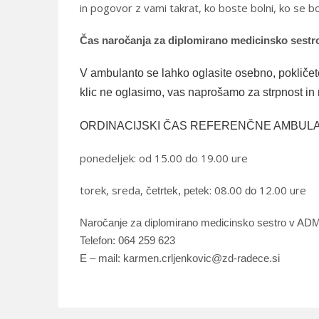
in pogovor z vami takrat, ko boste bolni, ko se 
Čas naročanja za diplomirano medicinsko s
V ambulanto se lahko oglasite osebno, pokličete
klic ne oglasimo, vas naprošamo za strpnost in
ORDINACIJSKI ČAS REFERENČNE AMBUL
ponedeljek: od 15.00 do 19.00 ure
torek, sreda,
: 08.00
12.00
ure
četrtek, petek
do
Naročanje za diplomirano medicinsko sestro v
ADM 
Telefon: 064 259 623
E –
mail: karmen.crljenkovic@zd-radece.si