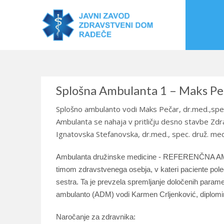
Splošna Ambulanta 1 – Maks Peč
Splošno ambulanto vodi Maks Pečar
,
dr.med.,spec
Ambulanta se nahaja v pritličju desno stavbe Z
Ignatovska Stefanovska, dr.med., spec. druž. med
Ambulanta družinske medicine - REFERENČNA AMB
timom zdravstvenega osebja, v kateri paciente pole
sestra. Ta je prevzela spremljanje določenih parame
ambulanto (ADM) vodi Karmen Crljenković, diplomi
Naročanje za zdravnika: