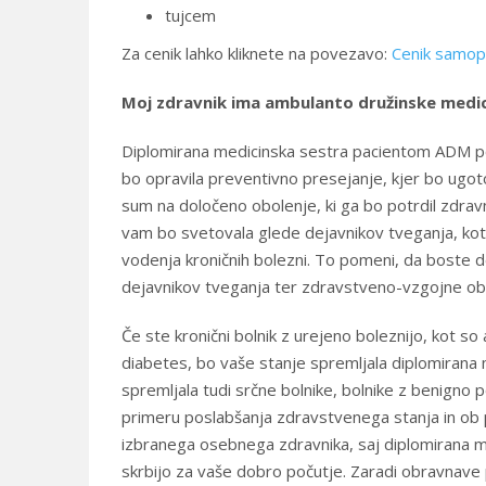
tujcem
Za cenik lahko kliknete na povezavo:
Cenik samopl
Moj zdravnik ima ambulanto družinske medic
Diplomirana medicinska sestra pacientom ADM po 
bo opravila preventivno presejanje, kjer bo ugoto
sum na določeno obolenje, ki ga bo potrdil zdravni
vam bo svetovala glede dejavnikov tveganja, kot so
vodenja kroničnih bolezni. To pomeni, da boste d
dejavnikov tveganja ter zdravstveno-vzgojne ob
Če ste kronični bolnik z urejeno boleznijo, kot so
diabetes, bo vaše stanje spremljala diplomirana m
spremljala tudi srčne bolnike, bolnike z benigno
primeru poslabšanja zdravstvenega stanja in ob 
izbranega osebnega zdravnika, saj diplomirana me
skrbijo za vaše dobro počutje. Zaradi obravnave p